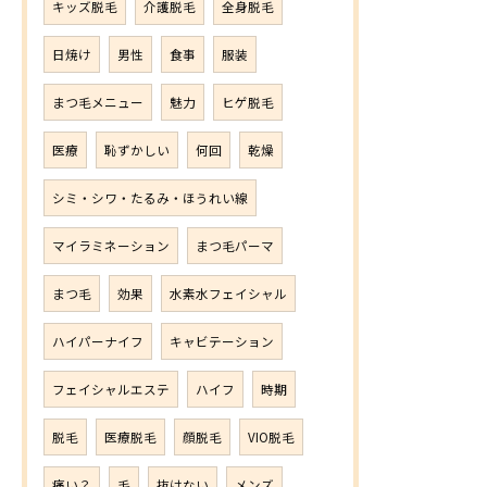
キッズ脱毛
介護脱毛
全身脱毛
日焼け
男性
食事
服装
まつ毛メニュー
魅力
ヒゲ脱毛
医療
恥ずかしい
何回
乾燥
シミ・シワ・たるみ・ほうれい線
マイラミネーション
まつ毛パーマ
まつ毛
効果
水素水フェイシャル
ハイパーナイフ
キャビテーション
フェイシャルエステ
ハイフ
時期
脱毛
医療脱毛
顔脱毛
VIO脱毛
痛い？
毛
抜けない
メンズ