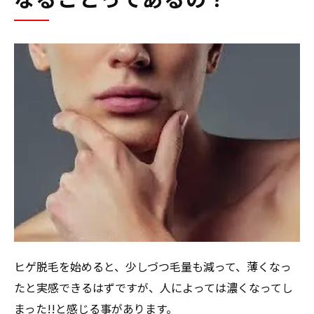
丁寧にヒゲそりを行う
まとめ
ヒゲ脱毛を始めると、少しづつ毛量も減って、薄くなっ
たと実感できるはずですが、人によっては濃くなってし
まった!!と感じる事があります。